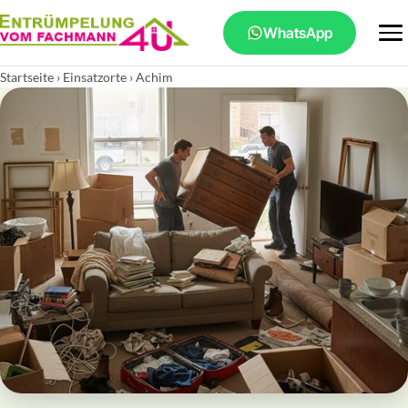
WhatsApp
Startseite
›
Einsatzorte
› Achim