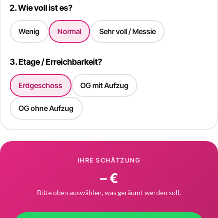
2. Wie voll ist es?
Wenig
Normal
Sehr voll / Messie
3. Etage / Erreichbarkeit?
Erdgeschoss
OG mit Aufzug
OG ohne Aufzug
IHRE SCHÄTZUNG
– €
Bitte oben auswählen, was geräumt werden soll.