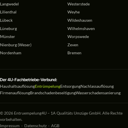
Langwedel
Westerstede
Lilienthal
Weyhe
Lübeck
Wildeshausen
Lüneburg
Wilhelmshaven
Münster
Worpswede
Nienburg (Weser)
Zeven
Nordenham
Bremen
Der 4U-Fachbetriebe-Verbund:
Haushaltsauflösung
Entrümpelung
Entsorgung
Nachlassauflösung
Firmenauflösung
Brandschadenbeseitigung
Wasserschadensanierung
© 2026 Entruempelung4U – 1A Qualitäts Umzüge GmbH. Alle Rechte
vorbehalten.
Impressum
·
Datenschutz
·
AGB