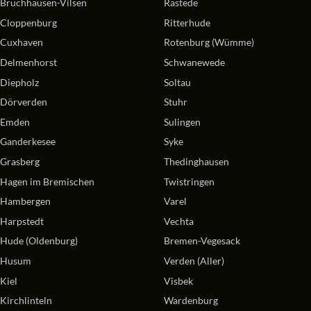
Bruchhausen-Vilsen
Rastede
Cloppenburg
Ritterhude
Cuxhaven
Rotenburg (Wümme)
Delmenhorst
Schwanewede
Diepholz
Soltau
Dörverden
Stuhr
Emden
Sulingen
Ganderkesee
Syke
Grasberg
Thedinghausen
Hagen im Bremischen
Twistringen
Hambergen
Varel
Harpstedt
Vechta
Hude (Oldenburg)
Bremen-Vegesack
Husum
Verden (Aller)
Kiel
Visbek
Kirchlinteln
Wardenburg