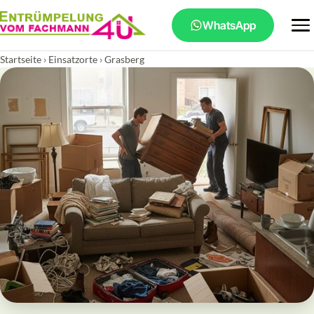
WhatsApp
Startseite
›
Einsatzorte
› Grasberg