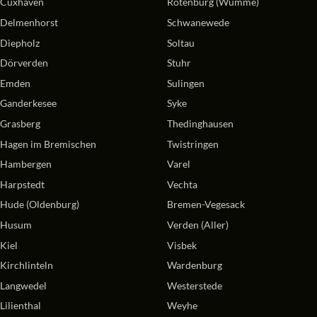
Cuxhaven
Rotenburg (Wümme)
Delmenhorst
Schwanewede
Diepholz
Soltau
Dörverden
Stuhr
Emden
Sulingen
Ganderkesee
Syke
Grasberg
Thedinghausen
Hagen im Bremischen
Twistringen
Hambergen
Varel
Harpstedt
Vechta
Hude (Oldenburg)
Bremen-Vegesack
Husum
Verden (Aller)
Kiel
Visbek
Kirchlinteln
Wardenburg
Langwedel
Westerstede
Lilienthal
Weyhe