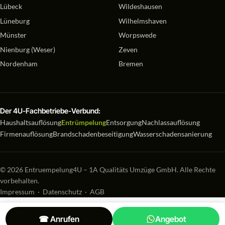
Lübeck
Wildeshausen
Lüneburg
Wilhelmshaven
Münster
Worpswede
Nienburg (Weser)
Zeven
Nordenham
Bremen
Der 4U-Fachbetriebe-Verbund:
Haushaltsauflösung
Entrümpelung
Entsorgung
Nachlassauflösung
Firmenauflösung
Brandschadenbeseitigung
Wasserschadensanierung
© 2026 Entruempelung4U – 1A Qualitäts Umzüge GmbH. Alle Rechte
vorbehalten.
Impressum
·
Datenschutz
·
AGB
☎ Anrufen
Angebot