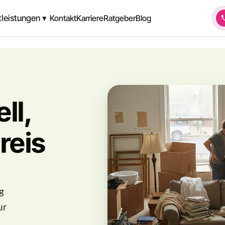
tleistungen ▾
Kontakt
Karriere
Ratgeber
Blog
ll,
reis
g
ur