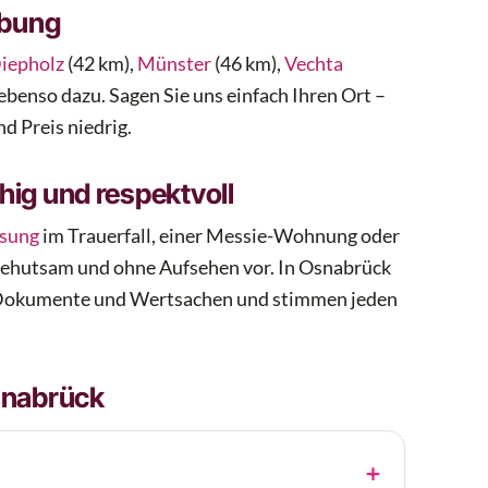
ebung
iepholz
(42 km),
Münster
(46 km),
Vechta
ebenso dazu. Sagen Sie uns einfach Ihren Ort –
nd Preis niedrig.
ig und respektvoll
ösung
im Trauerfall, einer Messie-Wohnung oder
behutsam und ohne Aufsehen vor. In Osnabrück
os, Dokumente und Wertsachen und stimmen jeden
snabrück