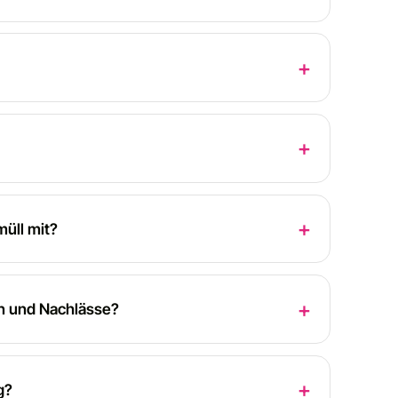
üll mit?
n und Nachlässe?
g?