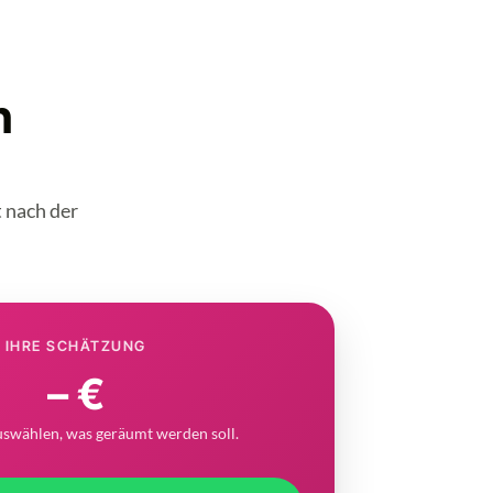
n
t nach der
IHRE SCHÄTZUNG
– €
uswählen, was geräumt werden soll.