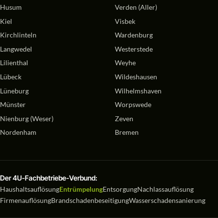
Husum
Verden (Aller)
Kiel
Visbek
Kirchlinteln
Wardenburg
Langwedel
Westerstede
Lilienthal
Weyhe
Lübeck
Wildeshausen
Lüneburg
Wilhelmshaven
Münster
Worpswede
Nienburg (Weser)
Zeven
Nordenham
Bremen
Der 4U-Fachbetriebe-Verbund:
Haushaltsauflösung
Entrümpelung
Entsorgung
Nachlassauflösung
Firmenauflösung
Brandschadenbeseitigung
Wasserschadensanierung