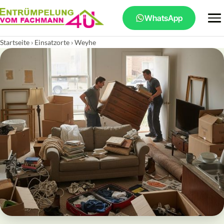
WhatsApp
Startseite
›
Einsatzorte
› Weyhe