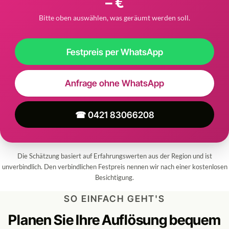
– €
Bitte oben auswählen, was geräumt werden soll.
Festpreis per WhatsApp
Anfrage ohne WhatsApp
☎ 0421 83066208
Die Schätzung basiert auf Erfahrungswerten aus der Region und ist
unverbindlich. Den verbindlichen Festpreis nennen wir nach einer kostenlosen
Besichtigung.
SO EINFACH GEHT'S
Planen Sie Ihre Auflösung bequem