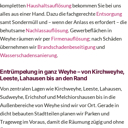
kompletten
Haushaltsauflösung
bekommen Sie bei uns
alles aus einer Hand. Dazu die fachgerechte
Entsorgung
samt Sondermüll und – wenn der Anlass es erfordert – die
behutsame
Nachlassauflösung
. Gewerbeflächen in
Weyhe räumen wir per
Firmenauflösung
; nach Schäden
übernehmen wir
Brandschadenbeseitigung
und
Wasserschadensanierung
.
Entrümpelung in ganz Weyhe – von Kirchweyhe,
Leeste, Lahausen bis an den Rand
Von zentralen Lagen wie Kirchweyhe, Leeste, Lahausen,
Sudweyhe, Erichshof und Melchiorshausen bis in die
Außenbereiche von Weyhe sind wir vor Ort. Gerade in
dicht bebauten Stadtteilen planen wir Parken und
Trageweg im Voraus, damit die Räumung zügig und ohne